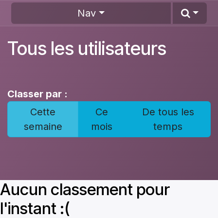
Se rendre au contenu
Nav
Tous les utilisateurs
Classer par :
Cette
Ce
De tous les
semaine
mois
temps
Aucun classement pour
l'instant :(