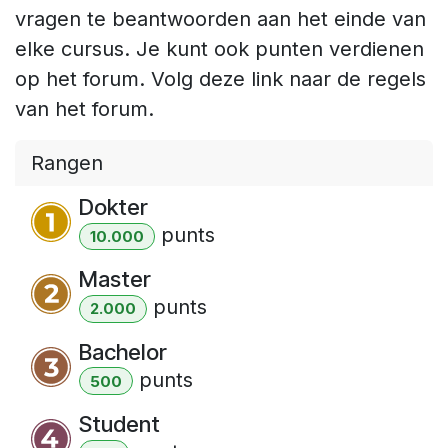
vragen te beantwoorden aan het einde van
elke cursus. Je kunt ook punten verdienen
op het forum. Volg deze link naar de regels
van het forum.
Rangen
Dokter
punt
s
10.000
Master
punt
s
2.000
Bachelor
punt
s
500
Student