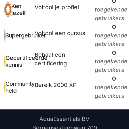
0
Ken
Voltooi je profiel
toegekende
jezelf
gebruikers
0
Voltooi een cursus
Supergebruiker
toegekende
gebruikers
0
Behaal een
Gecertificeerde
toegekende
certificering
kennis
gebruikers
0
Community
Bereik 2000 XP
toegekende
held
gebruikers
AquaEssentials BV
Bergensesteenweg 709