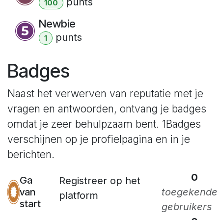
punt
s
100
Newbie
punt
s
1
Badges
Naast het verwerven van reputatie met je
vragen en antwoorden, ontvang je badges
omdat je zeer behulpzaam bent.
1Badges
verschijnen op je profielpagina en in je
berichten.
0
Ga
Registreer op het
van
toegekende
platform
start
gebruikers